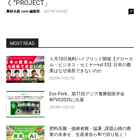
く”PROJECT」
農林水産.com 編集部
-
2021年10月6日
0
MOST READ
１月10日無料ハイブリッド開催【グローカ
ル・ビジネス・セミナーvol.33】日本の農
業はなぜ成長できないのか
2025年11月27日
Eco-Pork、第11回アジア養豚獣医学会
APVS2025に出展
2025年11月21日
肥料高騰・後継者難・猛暑…課題山積の農
業の未来を、生産者自らAIで切り拓く！