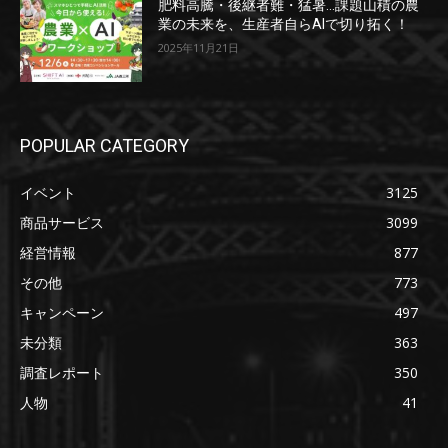
肥料高騰・後継者難・猛暑…課題山積の農
業の未来を、生産者自らAIで切り拓く！
2025年11月21日
POPULAR CATEGORY
イベント
3125
商品サービス
3099
経営情報
877
その他
773
キャンペーン
497
未分類
363
調査レポート
350
人物
41