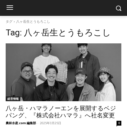
タグ
八ヶ岳生とうもろこし
Tag:
八ヶ岳生とうもろこし
経営情報
八ヶ岳・ハマラノーエンを展開するベジ
パング、『株式会社ハマラ』へ社名変更
農林水産.com 編集部
-
2025年3月25日
0