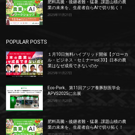
肥料高騰・後継者難・猛暑…課題山積の農
業の未来を、生産者自らAIで切り拓く！
2025年11月21日
POPULAR POSTS
１月10日無料ハイブリッド開催【グローカ
ル・ビジネス・セミナーvol.33】日本の農
業はなぜ成長できないのか
2025年11月27日
Eco-Pork、第11回アジア養豚獣医学会
APVS2025に出展
2025年11月21日
肥料高騰・後継者難・猛暑…課題山積の農
業の未来を、生産者自らAIで切り拓く！
2025年11月21日