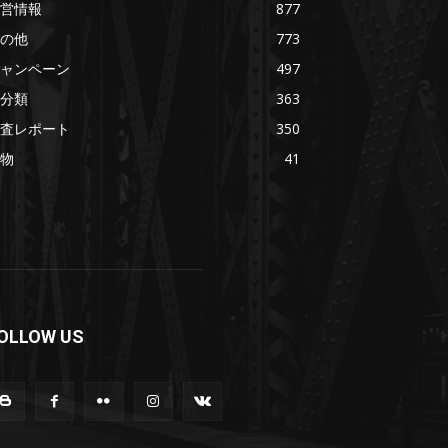
営情報
877
の他
773
ャンペーン
497
分類
363
査レポート
350
物
41
OLLOW US