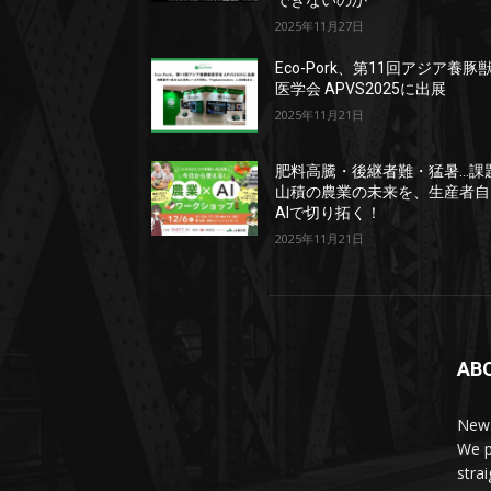
できないのか
2025年11月27日
Eco-Pork、第11回アジア養豚
医学会 APVS2025に出展
2025年11月21日
肥料高騰・後継者難・猛暑…課
山積の農業の未来を、生産者自
AIで切り拓く！
2025年11月21日
AB
News
We p
stra