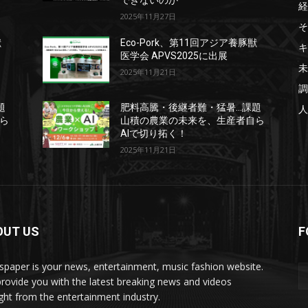
できないのか
経
2025年11月27日
そ
獣
Eco-Pork、第11回アジア養豚獣
キ
医学会 APVS2025に出展
未
2025年11月21日
調
題
肥料高騰・後継者難・猛暑…課題
人
ら
山積の農業の未来を、生産者自ら
AIで切り拓く！
2025年11月21日
OUT US
F
paper is your news, entertainment, music fashion website.
rovide you with the latest breaking news and videos
ight from the entertainment industry.