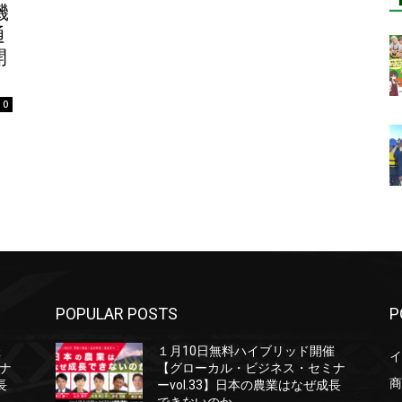
機
通
開
0
POPULAR POSTS
P
催
１月10日無料ハイブリッド開催
イ
ナ
【グローカル・ビジネス・セミナ
商
長
ーvol.33】日本の農業はなぜ成長