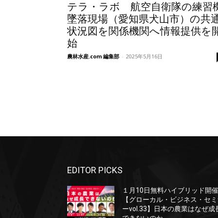
テラ・ラボ 航空自衛隊の練習
墜落現場（愛知県犬山市）の共
状況図を関係機関へ情報提供を
始
農林水産.com 編集部
-
2025年5月16日
EDITOR PICKS
１月10日無料ハイブリッド開
【グローカル・ビジネス・セミ
ーvol.33】日本の農業はなぜ成