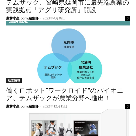
テムザック、宮崎県延岡市に最先端農業の
実践拠点「アグリ研究所」開設
農林水産.com 編集部
-
2023年4月18日
0
経営情報
働くロボット“ワークロイド”のパイオニ
ア、テムザックが農業分野へ進出！
農林水産.com 編集部
-
2022年12月15日
0