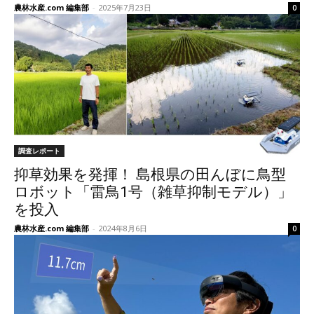
農林水産.com 編集部
-
2025年7月23日
0
調査レポート
抑草効果を発揮！ 島根県の田んぼに鳥型
ロボット「雷鳥1号（雑草抑制モデル）」
を投入
農林水産.com 編集部
-
2024年8月6日
0