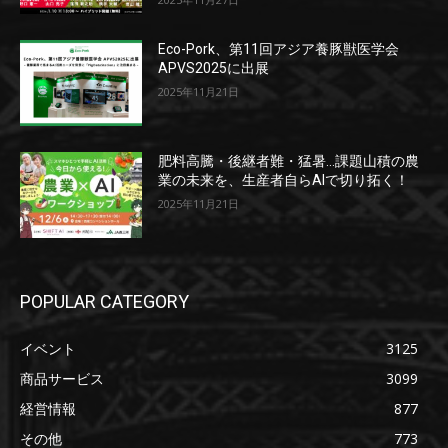
Eco-Pork、第11回アジア養豚獣医学会
APVS2025に出展
2025年11月21日
肥料高騰・後継者難・猛暑…課題山積の農
業の未来を、生産者自らAIで切り拓く！
2025年11月21日
POPULAR CATEGORY
イベント
3125
商品サービス
3099
経営情報
877
その他
773