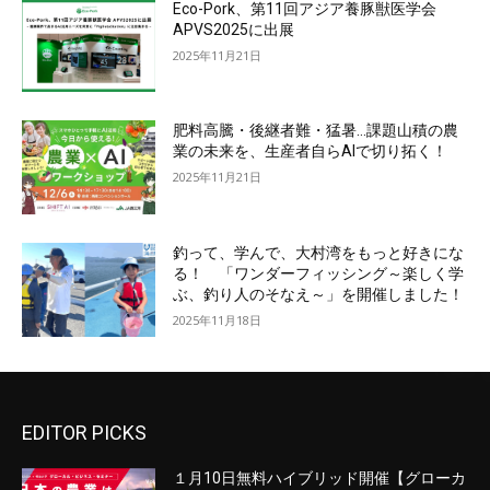
Eco-Pork、第11回アジア養豚獣医学会
APVS2025に出展
2025年11月21日
肥料高騰・後継者難・猛暑…課題山積の農
業の未来を、生産者自らAIで切り拓く！
2025年11月21日
釣って、学んで、大村湾をもっと好きにな
る！ 「ワンダーフィッシング～楽しく学
ぶ、釣り人のそなえ～」を開催しました！
2025年11月18日
EDITOR PICKS
１月10日無料ハイブリッド開催【グローカ