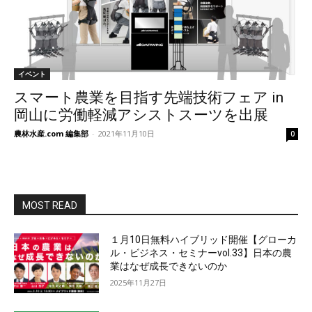
イベント
スマート農業を目指す先端技術フェア in
岡山に労働軽減アシストスーツを出展
農林水産.com 編集部
-
2021年11月10日
0
MOST READ
１月10日無料ハイブリッド開催【グローカ
ル・ビジネス・セミナーvol.33】日本の農
業はなぜ成長できないのか
2025年11月27日