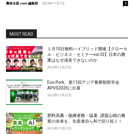
農林水産.com 編集部
-
2024年11月7日
0
MOST READ
１月10日無料ハイブリッド開催【グローカ
ル・ビジネス・セミナーvol.33】日本の農
業はなぜ成長できないのか
2025年11月27日
Eco-Pork、第11回アジア養豚獣医学会
APVS2025に出展
2025年11月21日
肥料高騰・後継者難・猛暑…課題山積の農
業の未来を、生産者自らAIで切り拓く！
2025年11月21日