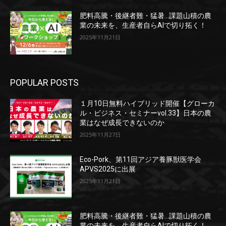
肥料高騰・後継者難・猛暑…課題山積の農
業の未来を、生産者自らAIで切り拓く！
2025年11月21日
POPULAR POSTS
１月10日無料ハイブリッド開催【グローカ
ル・ビジネス・セミナーvol.33】日本の農
業はなぜ成長できないのか
2025年11月27日
Eco-Pork、第11回アジア養豚獣医学会
APVS2025に出展
2025年11月21日
肥料高騰・後継者難・猛暑…課題山積の農
業の未来を、生産者自らAIで切り拓く！