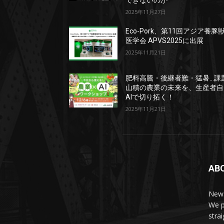
できないのか
2025年11月27日
Eco-Pork、第11回アジア養豚
医学会 APVS2025に出展
2025年11月21日
肥料高騰・後継者難・猛暑…課
山積の農業の未来を、生産者自
AIで切り拓く！
2025年11月21日
AB
News
We p
stra