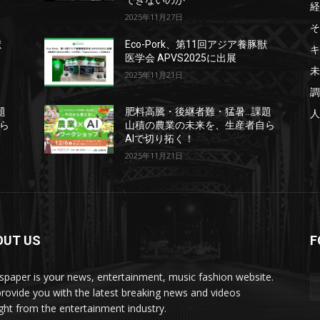
できないのか
経
2025年11月27日
そ
獣
Eco-Pork、第11回アジア養豚獣
キ
医学会 APVS2025に出展
未
2025年11月21日
調
題
肥料高騰・後継者難・猛暑…課題
人
ら
山積の農業の未来を、生産者自ら
AIで切り拓く！
2025年11月21日
OUT US
F
paper is your news, entertainment, music fashion website.
rovide you with the latest breaking news and videos
ight from the entertainment industry.