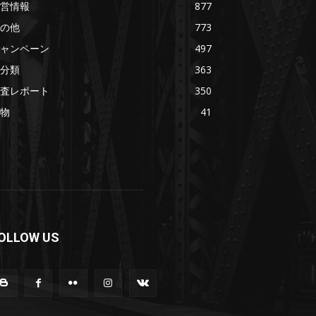
営情報
877
の他
773
ャンペーン
497
分類
363
査レポート
350
物
41
OLLOW US