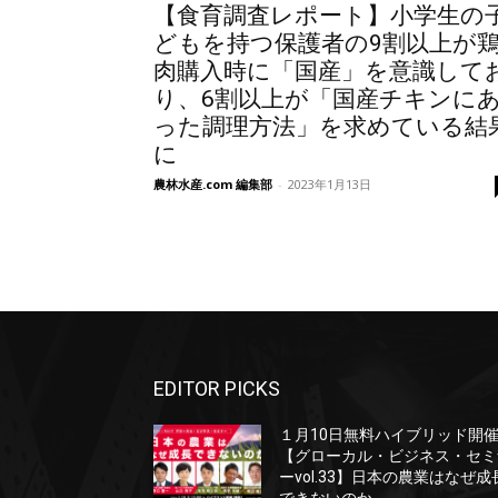
【食育調査レポート】小学生の
どもを持つ保護者の9割以上が
肉購入時に「国産」を意識して
り、6割以上が「国産チキンに
った調理方法」を求めている結
に
農林水産.com 編集部
-
2023年1月13日
EDITOR PICKS
１月10日無料ハイブリッド開
【グローカル・ビジネス・セミ
ーvol.33】日本の農業はなぜ成