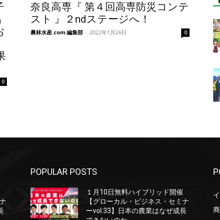
子
奈良高専『 第４回高専防災コンテ
鶏
スト 』２ndステージへ！
お
農林水産.com 編集部
-
2022年1月26日
0
あ
果
0
POPULAR POSTS
P
催
１月10日無料ハイブリッド開催
イ
ナ
【グローカル・ビジネス・セミナ
商
長
ーvol.33】日本の農業はなぜ成長