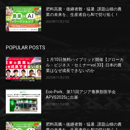
肥料高騰・後継者難・猛暑…課題山積の農
業の未来を、生産者自らAIで切り拓く！
2025年11月21日
POPULAR POSTS
１月10日無料ハイブリッド開催【グローカ
ル・ビジネス・セミナーvol.33】日本の農
業はなぜ成長できないのか
2025年11月27日
Eco-Pork、第11回アジア養豚獣医学会
APVS2025に出展
2025年11月21日
肥料高騰・後継者難・猛暑…課題山積の農
業の未来を、生産者自らAIで切り拓く！