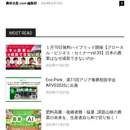
農林水産.com 編集部
-
2024年6月19日
0
MOST READ
１月10日無料ハイブリッド開催【グローカ
ル・ビジネス・セミナーvol.33】日本の農
業はなぜ成長できないのか
2025年11月27日
Eco-Pork、第11回アジア養豚獣医学会
APVS2025に出展
2025年11月21日
肥料高騰・後継者難・猛暑…課題山積の農
業の未来を、生産者自らAIで切り拓く！
2025年11月21日