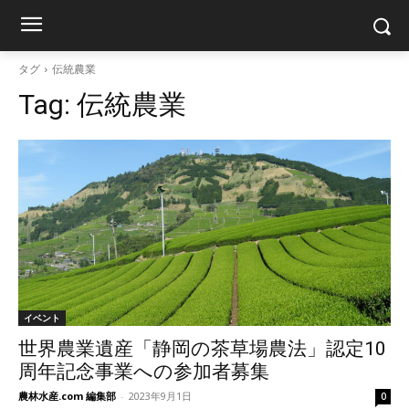
タグ
伝統農業
Tag:
伝統農業
イベント
世界農業遺産「静岡の茶草場農法」認定10
周年記念事業への参加者募集
農林水産.com 編集部
-
2023年9月1日
0