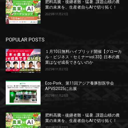
肥料高騰・後継者難・猛暑…課題山積の農
業の未来を、生産者自らAIで切り拓く！
2025年11月21日
POPULAR POSTS
１月10日無料ハイブリッド開催【グローカ
ル・ビジネス・セミナーvol.33】日本の農
業はなぜ成長できないのか
2025年11月27日
Eco-Pork、第11回アジア養豚獣医学会
APVS2025に出展
2025年11月21日
肥料高騰・後継者難・猛暑…課題山積の農
業の未来を、生産者自らAIで切り拓く！
2025年11月21日