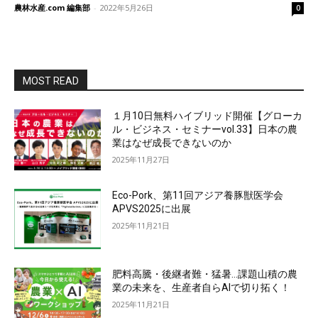
農林水産.com 編集部
-
2022年5月26日
0
MOST READ
１月10日無料ハイブリッド開催【グローカ
ル・ビジネス・セミナーvol.33】日本の農
業はなぜ成長できないのか
2025年11月27日
Eco-Pork、第11回アジア養豚獣医学会
APVS2025に出展
2025年11月21日
肥料高騰・後継者難・猛暑…課題山積の農
業の未来を、生産者自らAIで切り拓く！
2025年11月21日