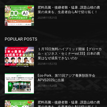
肥料高騰・後継者難・猛暑…課題山積の農
業の未来を、生産者自らAIで切り拓く！
2025年11月21日
POPULAR POSTS
１月10日無料ハイブリッド開催【グローカ
ル・ビジネス・セミナーvol.33】日本の農
業はなぜ成長できないのか
2025年11月27日
Eco-Pork、第11回アジア養豚獣医学会
APVS2025に出展
2025年11月21日
肥料高騰・後継者難・猛暑…課題山積の農
業の未来を、生産者自らAIで切り拓く！