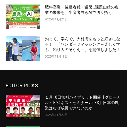
肥料高騰・後継者難・猛暑…課題山積の農
業の未来を、生産者自らAIで切り拓く！
2025年11月21日
釣って、学んで、大村湾をもっと好きにな
る！ 「ワンダーフィッシング～楽しく学
ぶ、釣り人のそなえ～」を開催しました！
2025年11月18日
EDITOR PICKS
１月10日無料ハイブリッド開催【グローカ
ル・ビジネス・セミナーvol.33】日本の農
業はなぜ成長できないのか
2025年11月27日