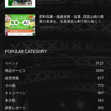
肥料高騰・後継者難・猛暑…課題山積の農
業の未来を、生産者自らAIで切り拓く！
2025年11月21日
POPULAR CATEGORY
イベント
3125
商品サービス
3099
経営情報
877
その他
773
キャンペーン
497
未分類
363
調査レポート
350