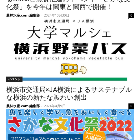
化祭」を今年は関東と関西で開催！
農林水産.com 編集部
-
2024年10月30日
0
イベント
横浜市交通局×JA横浜によるサステナブル
な横浜の新たな賑わい創出
農林水産.com 編集部
-
2024年4月9日
0