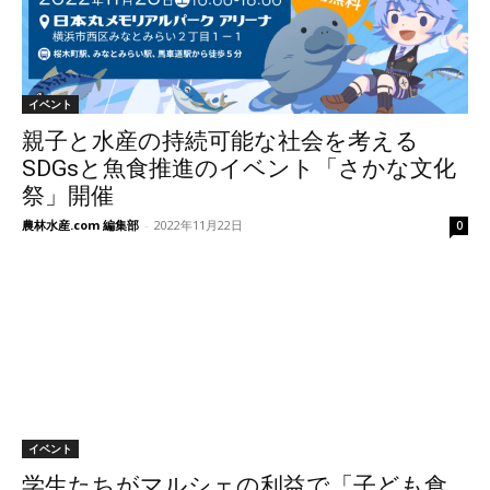
イベント
親子と水産の持続可能な社会を考える
SDGsと魚食推進のイベント「さかな文化
祭」開催
農林水産.com 編集部
-
2022年11月22日
0
イベント
​学生たちがマルシェの利益で「子ども食