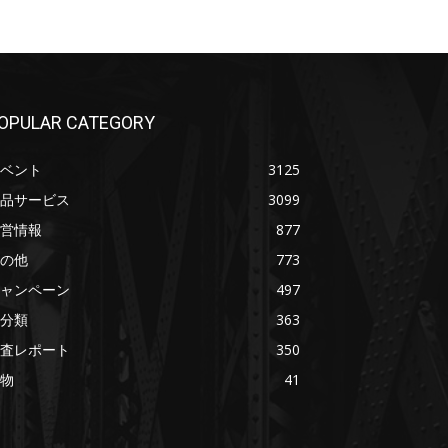
OPULAR CATEGORY
ベント
3125
品サービス
3099
営情報
877
の他
773
ャンペーン
497
分類
363
査レポート
350
物
41