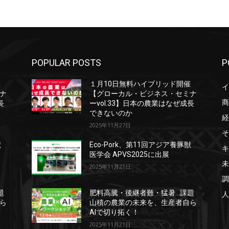
POPULAR POSTS
P
催
１月10日無料ハイブリッド開催
イ
ナ
【グローカル・ビジネス・セミナ
商
長
ーvol.33】日本の農業はなぜ成長
できないのか
経
2025年11月27日
そ
獣
Eco-Pork、第11回アジア養豚獣
キ
医学会 APVS2025に出展
未
2025年11月21日
調
題
肥料高騰・後継者難・猛暑…課題
人
ら
山積の農業の未来を、生産者自ら
AIで切り拓く！
2025年11月21日