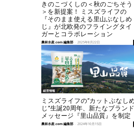
きのこづくしの＜秋のごちそう
＞を新提案！ ミスズライフの
『そのまま使える里山ぶなしめ
じ』が北欧発のフライングタイ
ガーとコラボレーション
農林水産.com 編集部
-
2025年8月22日
経営情報
ミスズライフの“カットぶなし
じ”生誕20周年、新たなブラン
メッセージ『里山品質』を制定
農林水産.com 編集部
-
2024年10月15日