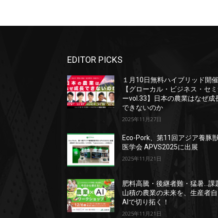
EDITOR PICKS
１月10日無料ハイブリッド開
【グローカル・ビジネス・セミ
ーvol.33】日本の農業はなぜ成
できないのか
2025年11月27日
Eco-Pork、第11回アジア養豚
医学会 APVS2025に出展
2025年11月21日
肥料高騰・後継者難・猛暑…課
山積の農業の未来を、生産者自
AIで切り拓く！
2025年11月21日