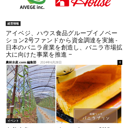
経営情報
アイベジ、ハウス食品グループイノベー
ション2号ファンドから資金調達を実施 -
日本のバニラ産業を創造し、バニラ市場拡
大に向けた事業を推進 –
農林水産.com 編集部
-
2024年6月28日
0
イベント