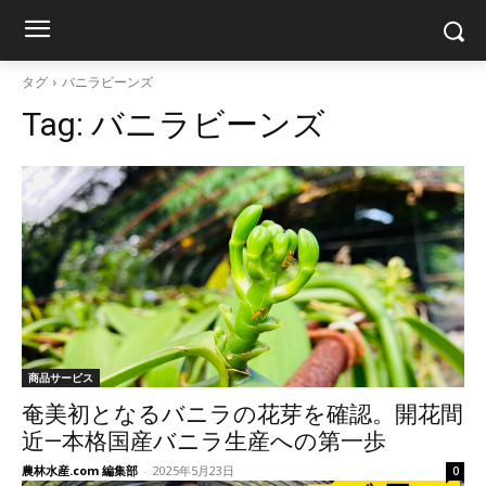
タグ
バニラビーンズ
Tag:
バニラビーンズ
商品サービス
奄美初となるバニラの花芽を確認。開花間
近—本格国産バニラ生産への第一歩
農林水産.com 編集部
-
2025年5月23日
0