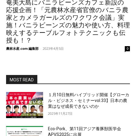
奄美大島にバニラビーンズカフェ新設の
応援企画！「元農林水産省官僚のバニラ農
家とカメラガールズのワクワク会議」実
施！バニラビーンズの魅力や使い方、料理
映えするテーブルフォトテクニックも伝
授も！？
農林水産.com 編集部
-
2023年4月5日
0
MOST READ
１月10日無料ハイブリッド開催【グローカ
ル・ビジネス・セミナーvol.33】日本の農
業はなぜ成長できないのか
2025年11月27日
Eco-Pork、第11回アジア養豚獣医学会
APVS2025に出展