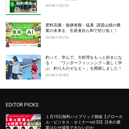
2025年11月21日
肥料高騰・後継者難・猛暑…課題山積の農
業の未来を、生産者自らAIで切り拓く！
2025年11月21日
釣って、学んで、大村湾をもっと好きにな
る！ 「ワンダーフィッシング～楽しく学
ぶ、釣り人のそなえ～」を開催しました！
2025年11月18日
EDITOR PICKS
１月10日無料ハイブリッド開催【グローカ
ル・ビジネス・セミナーvol.33】日本の農
業はなぜ成長できないのか