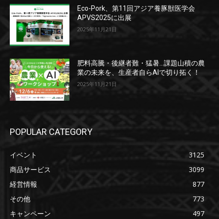
Eco-Pork、第11回アジア養豚獣医学会
APVS2025に出展
2025年11月21日
肥料高騰・後継者難・猛暑…課題山積の農
業の未来を、生産者自らAIで切り拓く！
2025年11月21日
POPULAR CATEGORY
イベント
3125
商品サービス
3099
経営情報
877
その他
773
キャンペーン
497