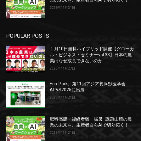
業の未来を、生産者自らAIで切り拓く！
2025年11月21日
POPULAR POSTS
１月10日無料ハイブリッド開催【グローカ
ル・ビジネス・セミナーvol.33】日本の農
業はなぜ成長できないのか
2025年11月27日
Eco-Pork、第11回アジア養豚獣医学会
APVS2025に出展
2025年11月21日
肥料高騰・後継者難・猛暑…課題山積の農
業の未来を、生産者自らAIで切り拓く！
2025年11月21日