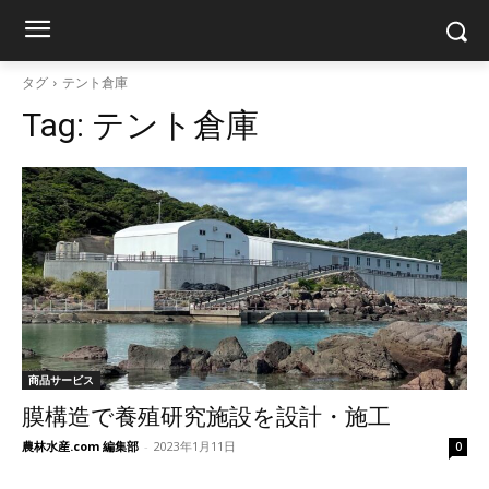
タグ
テント倉庫
Tag:
テント倉庫
商品サービス
膜構造で養殖研究施設を設計・施工
農林水産.com 編集部
-
2023年1月11日
0