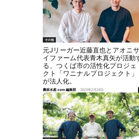
その他
元Jリーガー近藤直也とアオニ
イファーム代表青木真矢が活動
る、つくば市の活性化プロジェ
クト「ワニナルプロジェクト」
が法人化。
農林水産.com 編集部
-
2023年2月24日