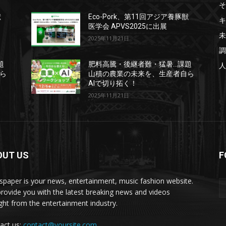
そ
獣
Eco-Pork、第11回アジア養豚獣
キ
医学会 APVS2025に出展
未
2025年11月21日
調
題
肥料高騰・後継者難・猛暑…課題
人
ら
山積の農業の未来を、生産者自ら
AIで切り拓く！
2025年11月21日
OUT US
F
paper is your news, entertainment, music fashion website.
rovide you with the latest breaking news and videos
ight from the entertainment industry.
act us:
contact@yoursite.com