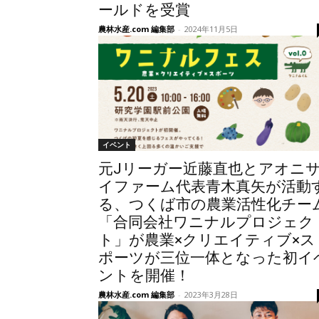
ールドを受賞
農林水産.com 編集部
-
2024年11月5日
イベント
元Jリーガー近藤直也とアオニ
イファーム代表青木真矢が活動
る、つくば市の農業活性化チー
「合同会社ワニナルプロジェク
ト」が農業×クリエイティブ×ス
ポーツが三位一体となった初イ
ントを開催！
農林水産.com 編集部
-
2023年3月28日