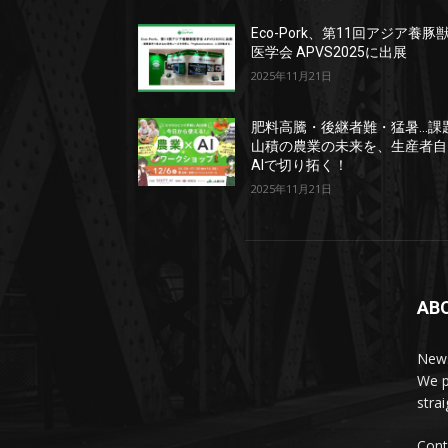
Eco-Pork、第11回アジア養豚
医学会 APVS2025に出展
2025年11月21日
肥料高騰・後継者難・猛暑…課
山積の農業の未来を、生産者自
AIで切り拓く！
2025年11月21日
AB
News
We p
stra
Cont