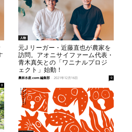
人物
サ
元J リーガー・近藤直也が農家を
す
訪問。アオニサイファーム代表・
青木真矢との「ワニナルプロジ
ェクト」始動！
農林水産.com 編集部
-
2021年12月16日
0
0