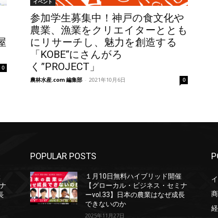
イベント
参加学生募集中！神戸の食文化や
農業、漁業をクリエイターととも
屋
にリサーチし、魅力を創造する
「KOBE“にさんがろ
く”PROJECT」
0
農林水産.com 編集部
-
2021年10月6日
0
POPULAR POSTS
P
催
１月10日無料ハイブリッド開催
イ
ナ
【グローカル・ビジネス・セミナ
商
長
ーvol.33】日本の農業はなぜ成長
できないのか
経
2025年11月27日