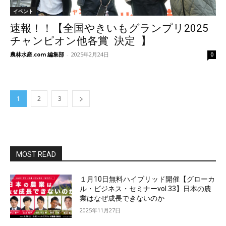
イベント
速報！！【全国やきいもグランプリ2025
チャンピオン他各賞 決定 】
農林水産.com 編集部
-
2025年2月24日
0
1
2
3
MOST READ
１月10日無料ハイブリッド開催【グローカ
ル・ビジネス・セミナーvol.33】日本の農
業はなぜ成長できないのか
2025年11月27日