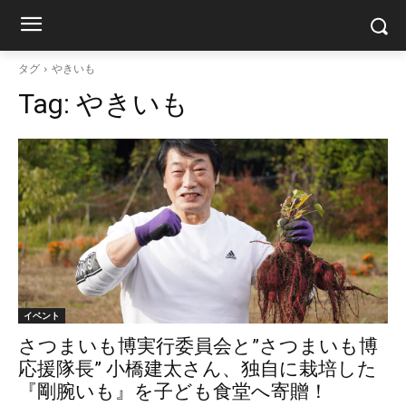
タグ
やきいも
Tag:
やきいも
イベント
さつまいも博実行委員会と”さつまいも博
応援隊長” 小橋建太さん、独自に栽培した
『剛腕いも』を子ども食堂へ寄贈！