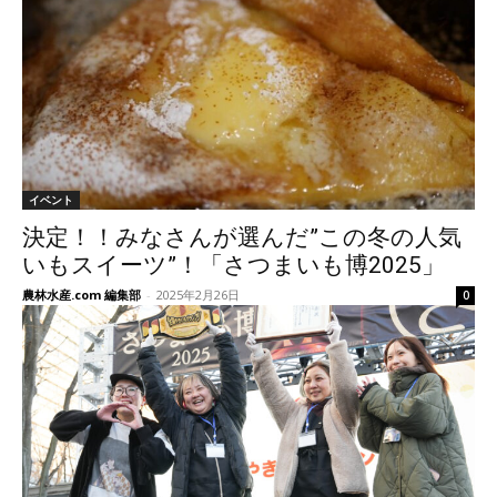
イベント
決定！！みなさんが選んだ”この冬の人気
いもスイーツ”！「さつまいも博2025」
農林水産.com 編集部
-
2025年2月26日
0