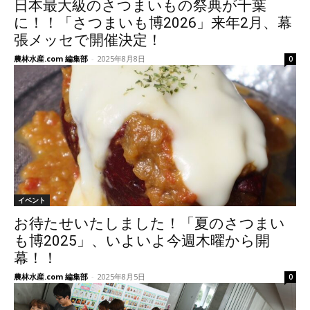
日本最大級のさつまいもの祭典が千葉
に！！「さつまいも博2026」来年2月、幕
張メッセで開催決定！
農林水産.com 編集部
-
2025年8月8日
0
イベント
お待たせいたしました！「夏のさつまい
も博2025」、いよいよ今週木曜から開
幕！！
農林水産.com 編集部
-
2025年8月5日
0