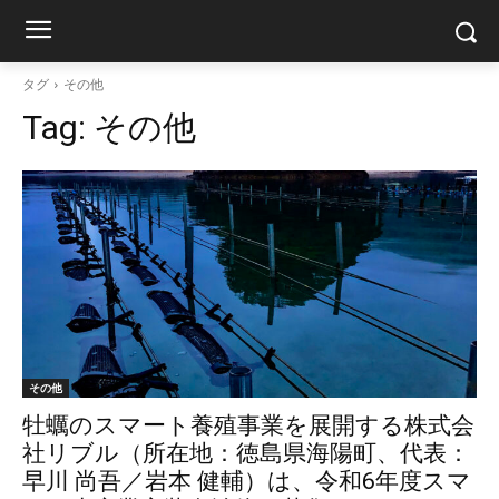
タグ
その他
Tag:
その他
その他
牡蠣のスマート養殖事業を展開する株式会
社リブル（所在地：徳島県海陽町、代表：
早川 尚吾／岩本 健輔）は、令和6年度スマ