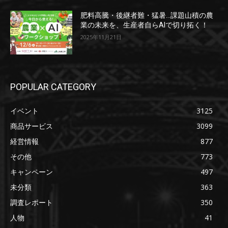
肥料高騰・後継者難・猛暑…課題山積の農
業の未来を、生産者自らAIで切り拓く！
2025年11月21日
POPULAR CATEGORY
イベント
3125
商品サービス
3099
経営情報
877
その他
773
キャンペーン
497
未分類
363
調査レポート
350
人物
41