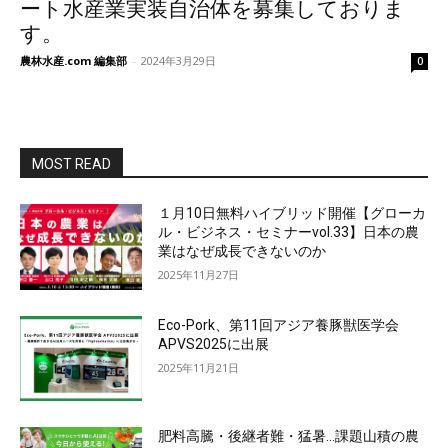
ート水産業実装自治体を募集しておりま
す。
農林水産.com 編集部
-
2024年3月29日
0
MOST READ
１月10日無料ハイブリッド開催【グローカ
ル・ビジネス・セミナーvol.33】日本の農
業はなぜ成長できないのか
2025年11月27日
Eco-Pork、第11回アジア養豚獣医学会
APVS2025に出展
2025年11月21日
肥料高騰・後継者難・猛暑…課題山積の農