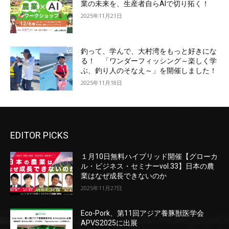
業の未来を、生産者自らAIで切り拓く！
2025年11月21日
釣って、学んで、大村湾をもっと好きにな
る！ 「ワンダーフィッシング～楽しく学
ぶ、釣り人のそなえ～」を開催しました！
2025年11月18日
EDITOR PICKS
１月10日無料ハイブリッド開催【グローカ
ル・ビジネス・セミナーvol.33】日本の農
業はなぜ成長できないのか
2025年11月27日
Eco-Pork、第11回アジア養豚獣医学会
APVS2025に出展