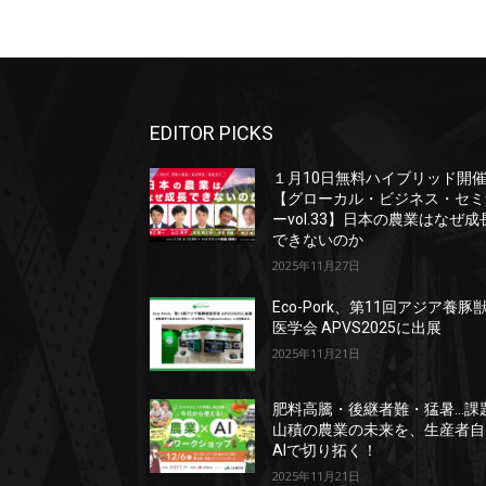
EDITOR PICKS
１月10日無料ハイブリッド開
【グローカル・ビジネス・セミ
ーvol.33】日本の農業はなぜ成
できないのか
2025年11月27日
Eco-Pork、第11回アジア養豚
医学会 APVS2025に出展
2025年11月21日
肥料高騰・後継者難・猛暑…課
山積の農業の未来を、生産者自
AIで切り拓く！
2025年11月21日