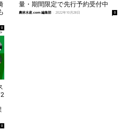
崎
量・期間限定で先行予約受付中
も
農林水産.com 編集部
-
2022年10月28日
0
0
ス
2
課
0