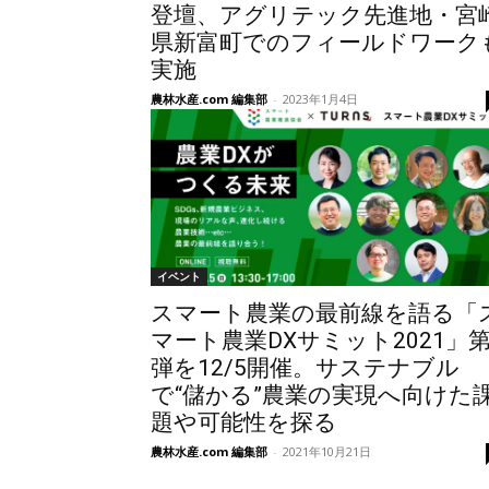
登壇、アグリテック先進地・宮
県新富町でのフィールドワーク
実施
農林水産.com 編集部
-
2023年1月4日
イベント
スマート農業の最前線を語る「
マート農業DXサミット2021」第
弾を12/5開催。サステナブル
で“儲かる”農業の実現へ向けた
題や可能性を探る
農林水産.com 編集部
-
2021年10月21日