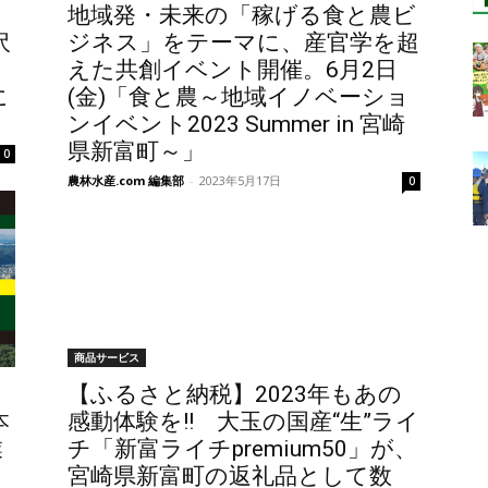
な
地域発・未来の「稼げる食と農ビ
沢
ジネス」をテーマに、産官学を超
えた共創イベント開催。6月2日
に
(金)「食と農～地域イノベーショ
ンイベント2023 Summer in 宮崎
県新富町～」
0
農林水産.com 編集部
-
2023年5月17日
0
商品サービス
ト
【ふるさと納税】2023年もあの
本
感動体験を!! 大玉の国産“生”ライ
業
チ「新富ライチpremium50」が、
宮崎県新富町の返礼品として数