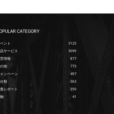
OPULAR CATEGORY
ベント
3125
品サービス
3099
営情報
877
の他
773
ャンペーン
497
分類
363
査レポート
350
物
41