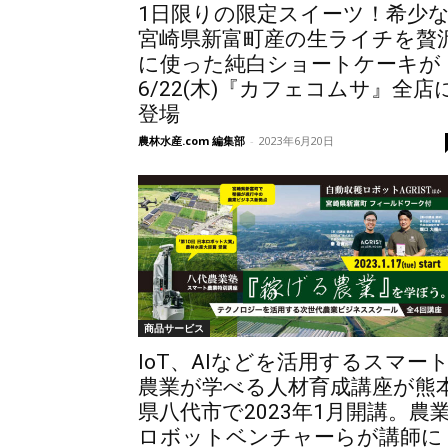
1日限りの限定スイーツ！希少
宮崎県新富町産の生ライチを贅
に使った純白ショートケーキが
6/22(木)『カフェコムサ』全店
登場
農林水産.com 編集部
-
2023年6月20日
商品サービス
IoT、AIなどを活用するスマー
農業が学べる人材育成講座が熊
県八代市で2023年1月開講。農
ロボットベンチャーらが講師に