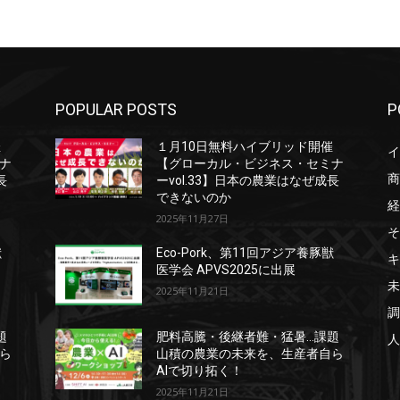
POPULAR POSTS
P
催
１月10日無料ハイブリッド開催
イ
ナ
【グローカル・ビジネス・セミナ
商
長
ーvol.33】日本の農業はなぜ成長
できないのか
経
2025年11月27日
そ
獣
Eco-Pork、第11回アジア養豚獣
キ
医学会 APVS2025に出展
未
2025年11月21日
調
題
肥料高騰・後継者難・猛暑…課題
人
ら
山積の農業の未来を、生産者自ら
AIで切り拓く！
2025年11月21日