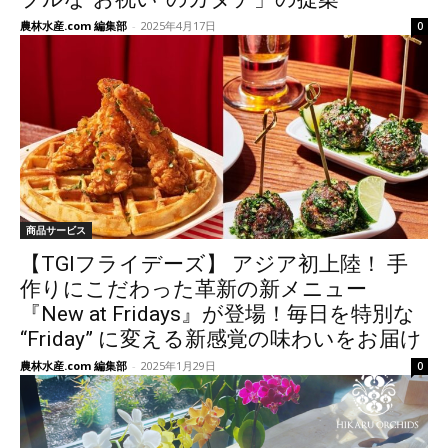
農林水産.com 編集部
-
2025年4月17日
0
商品サービス
【TGIフライデーズ】 アジア初上陸！ 手
作りにこだわった革新の新メニュー
『New at Fridays』が登場！毎日を特別な
“Friday” に変える新感覚の味わいをお届け
農林水産.com 編集部
-
2025年1月29日
0