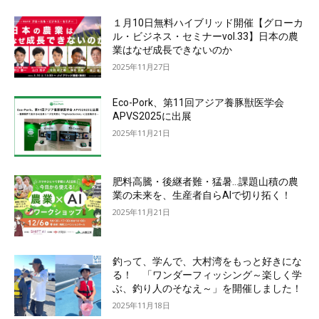
１月10日無料ハイブリッド開催【グローカ
ル・ビジネス・セミナーvol.33】日本の農
業はなぜ成長できないのか
2025年11月27日
Eco-Pork、第11回アジア養豚獣医学会
APVS2025に出展
2025年11月21日
肥料高騰・後継者難・猛暑…課題山積の農
業の未来を、生産者自らAIで切り拓く！
2025年11月21日
釣って、学んで、大村湾をもっと好きにな
る！ 「ワンダーフィッシング～楽しく学
ぶ、釣り人のそなえ～」を開催しました！
2025年11月18日