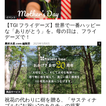
イベント
【TGI フライデーズ】世界で一番ハッピー
な「ありがとう」を。母の日は、フライ
デーズで！
農林水産.com 編集部
-
2025年5月8日
0
商品サービス
祝花の代わりに樹を贈る、「サスティナ
ブルな“お祝い”のカタチ」の提案