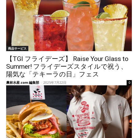
商品サービス
【TGI フライデーズ】 Raise Your Glass to
Summer! フライデーズスタイルで祝う、
陽気な「テキーラの日」フェス
農林水産.com 編集部
-
2025年7月22日
0