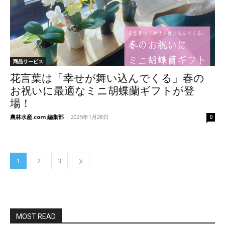
商品サービス
花言葉は「幸せが舞い込んでくる」春の
お祝いに最適なミニ胡蝶蘭ギフトが登
場！
農林水産.com 編集部
-
2025年1月28日
0
1
2
3
MOST READ