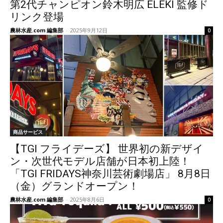
第2代チャンピオン鈴木明広 ELEKI 監修ド
リンク登場
農林水産.com 編集部
-
2025年9月12日
0
商品サービス
【TGI フライデーズ】 世界初の新デザイ
ン・次世代モデル店舗が日本初上陸！
「TGI FRIDAYS神奈川芸術劇場店」 8月8日
（金）グランドオープン！
農林水産.com 編集部
-
2025年8月6日
0