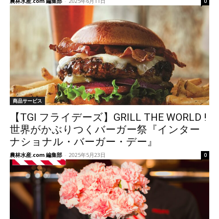
農林水産.com 編集部
-
2025年6月11日
0
商品サービス
【TGI フライデーズ】GRILL THE WORLD !
世界がかぶりつくバーガー祭『インター
ナショナル・バーガー・デー』
農林水産.com 編集部
-
2025年5月23日
0