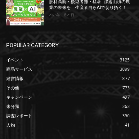
肥料高騰・後継者難・猛暑…課題山積の農
業の未来を、生産者自らAIで切り拓く！
2025年11月21日
POPULAR CATEGORY
イベント
3125
商品サービス
3099
経営情報
877
その他
773
キャンペーン
497
未分類
363
調査レポート
350
人物
41