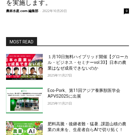
を実施します。
農林水産.com 編集部
-
2022年10月20日
0
MOST READ
１月10日無料ハイブリッド開催【グローカ
ル・ビジネス・セミナーvol.33】日本の農
業はなぜ成長できないのか
2025年11月27日
Eco-Pork、第11回アジア養豚獣医学会
APVS2025に出展
2025年11月21日
肥料高騰・後継者難・猛暑…課題山積の農
業の未来を、生産者自らAIで切り拓く！