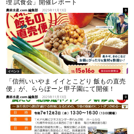
理 試食会」開催レポート
農林水産.com 編集部
-
2025年11月13日
0
イベント
「信州いいやま イイとこどり 飯もの直売
便」が、ららぽーと甲子園にて開催！
農林水産.com 編集部
-
2025年11月13日
0