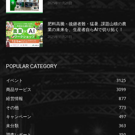
2025年11月21日
肥料高騰・後継者難・猛暑…課題山積の農
業の未来を、生産者自らAIで切り拓く！
2025年11月21日
POPULAR CATEGORY
イベント
3125
商品サービス
3099
経営情報
877
その他
773
キャンペーン
497
未分類
363
調査レポート
350