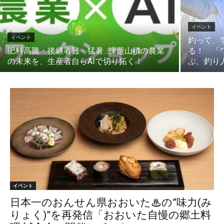
イベント
イベント
釣って、
肥料高騰・後継者難・猛暑…課題山積の農業
る！ 「
の未来を、生産者自らAIで切り拓く！
ぶ、釣り
イベント
日本一のおんせん県おおいた♨の”味力(み
りょく)”を再発信「おおいた自慢の郷土料