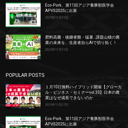
Eco-Pork、第11回アジア養豚獣医学会
APVS2025に出展
2025年11月21日
肥料高騰・後継者難・猛暑…課題山積の農
業の未来を、生産者自らAIで切り拓く！
2025年11月21日
POPULAR POSTS
１月10日無料ハイブリッド開催【グローカ
ル・ビジネス・セミナーvol.33】日本の農
業はなぜ成長できないのか
2025年11月27日
Eco-Pork、第11回アジア養豚獣医学会
APVS2025に出展