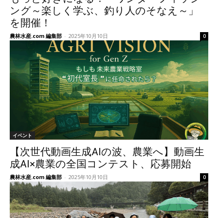
ング～楽しく学ぶ、釣り人のそなえ～」
を開催！
農林水産.com 編集部
-
2025年10月10日
0
イベント
【次世代動画生成AIの波、農業へ】動画生
成AI×農業の全国コンテスト、応募開始
農林水産.com 編集部
-
2025年10月10日
0